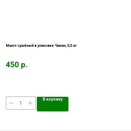
Манго сушёный в упаковке Чаман, 0,5 кг
Кун
Сем
исп
450
р.
2
кул
мяс
спо
В корзину