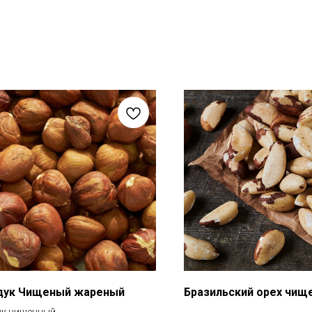
дук Чищеный жареный
Бразильский орех чищ