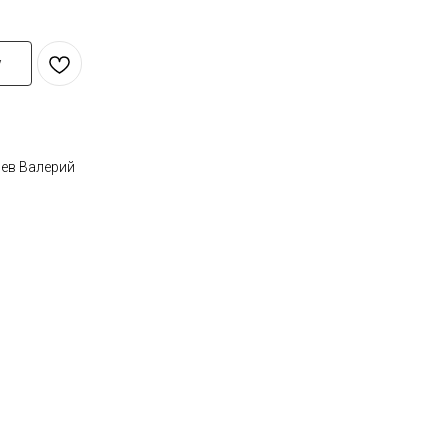
у
иев Валерий