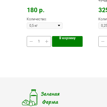
Фунд
180
р.
32
Количество:
Коли
ину
В корзину