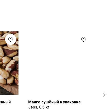
енный
Манго сушёный в упаковке
Оре
Jess, 0,5 кг