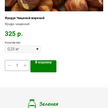
Фундук Чищеный жареный
Ман
Фундук чищенный
5
325
р.
Количество:
В корзину