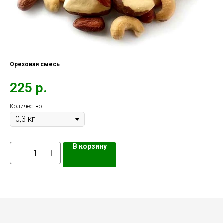
Ореховая смесь
Ко
225
р.
1
Количество:
Кол
В корзину