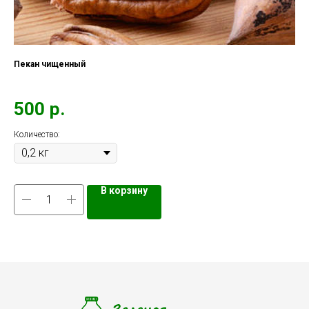
Пекан чищенный
Ши
500
р.
2
Количество:
Кол
В корзину