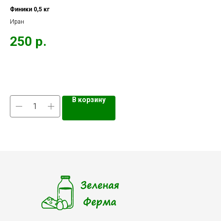
Финики 0,5 кг
Фин
Иран
Фин
250
р.
1
Кол
В корзину