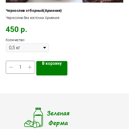
Чернослив отборный(Армения)
Ор
Чернсолив без косточки Армения.
Оре
450
р.
2
Количество:
Кол
В корзину