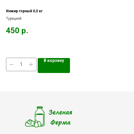
Инжир горный 0,5 кг
Ин
Турецкий
2
450
р.
Кол
В корзину