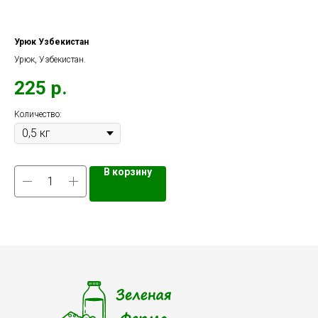
Урюк Узбекистан
То
Урюк, Узбекистан.
225
р.
2
Количество:
Кол
В корзину