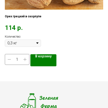
Орех грецкий в скорлупе
Пе
114
р.
6
Количество:
Кол
В корзину