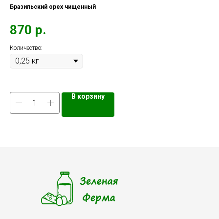
Бразильский орех чищенный
Ин
870
р.
2
Количество:
Кол
В корзину