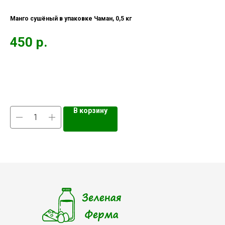
Манго сушёный в упаковке Чаман, 0,5 кг
Фи
450
р.
4
Кол
В корзину