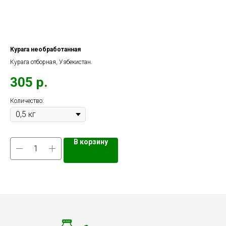
Курага необработанная
Фин
Курага отборная, Узбекистан.
Ир
305
р.
2
Количество:
В корзину