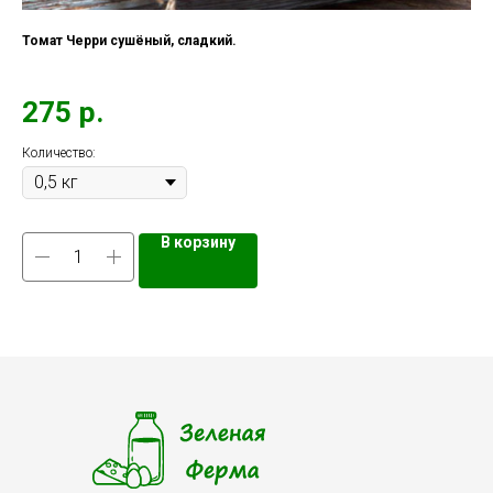
Томат Черри сушёный, сладкий.
Пе
275
р.
6
Количество:
Кол
В корзину