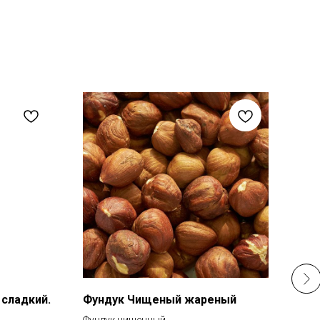
 сладкий.
Фундук Чищеный жареный
Фис