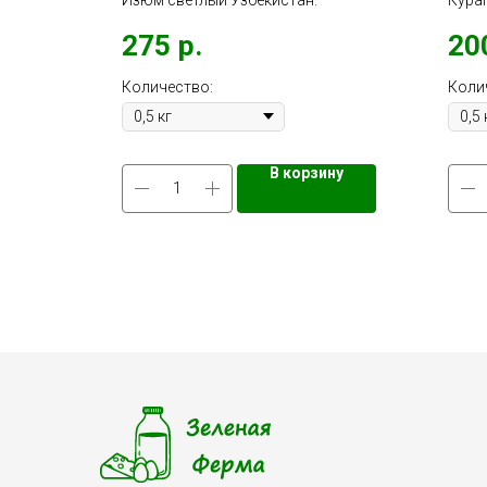
Изюм светлый Узбекистан.
Кура
275
р.
20
Количество:
Коли
ину
В корзину