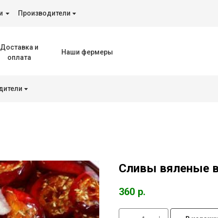
и
Производители
Доставка и
Наши фермеры
оплата
дители
Сливы вяленые в
360
р.