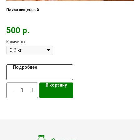
Пекан чищенный
Ман
500
р.
4
Количество:
Подробнее
В корзину